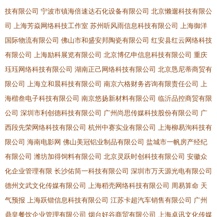
技有限公司
宁波市镇海倍速达石化设备有限公司
北京懒遛科技有限公
司
上海芳焱网络科技工作室
苏州听风雨信息科技有限公司
上海御洋
国际物流有限公司
佛山市和盛安邦陶瓷有限公司
红安县红云网络科技
有限公司
上海励科展览有限公司
北京博亿申信息科技有限公司
重庆
珏珏网络科技有限公司
湖南正己网络科技有限公司
北京恳尼蒂商贸有
限公司
上海立和晨科技有限公司
南京六格财务咨询有限责任公司
上
海楷叁电子科技有限公司
南京悠扬新材料有限公司
临沂品控商贸有限
公司
深圳市利创德科技有限公司
广州尚思传媒科技股份有限公司
广
西段先荣网络科技有限公司
杭州中赛实业有限公司
上海柳易洵科技有
限公司
海南电影网
佛山美冠铝业制品有限公司
盐城市一帆房产经纪
有限公司
潍坊加得饲料有限公司
北京灵跃时创科技有限公司
安徽众
化企业管理有限
长沙佑筒一科技有限公司
深圳市万天源光电有限公司
德州文武文化传媒有限公司
上海稻壳网络科技有限公司
周易算命
天
气预报
上海跃锴信息科技有限公司
江苏卡超汽车销售有限公司
广州
鼎皇餐饮企业管理有限公司
烟台好谷商贸有限公司
上海卓讯文化传媒