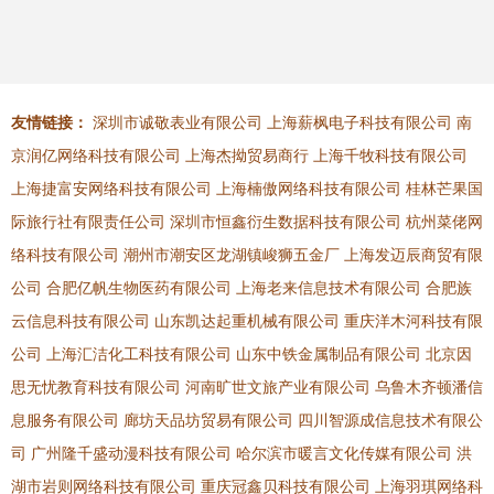
友情链接：
深圳市诚敬表业有限公司
上海薪枫电子科技有限公司
南
京润亿网络科技有限公司
上海杰拗贸易商行
上海千牧科技有限公司
上海捷富安网络科技有限公司
上海楠傲网络科技有限公司
桂林芒果国
际旅行社有限责任公司
深圳市恒鑫衍生数据科技有限公司
杭州菜佬网
络科技有限公司
潮州市潮安区龙湖镇峻狮五金厂
上海发迈辰商贸有限
公司
合肥亿帆生物医药有限公司
上海老来信息技术有限公司
合肥族
云信息科技有限公司
山东凯达起重机械有限公司
重庆洋木河科技有限
公司
上海汇洁化工科技有限公司
山东中铁金属制品有限公司
北京因
思无忧教育科技有限公司
河南旷世文旅产业有限公司
乌鲁木齐顿潘信
息服务有限公司
廊坊天品坊贸易有限公司
四川智源成信息技术有限公
司
广州隆千盛动漫科技有限公司
哈尔滨市暖言文化传媒有限公司
洪
湖市岩则网络科技有限公司
重庆冠鑫贝科技有限公司
上海羽琪网络科